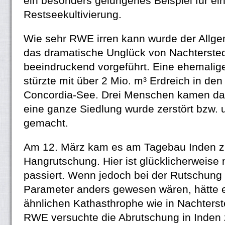
ein besonders gelungenes Beispiel für ei
Restseekultivierung.
Wie sehr RWE irren kann wurde der Allg
das dramatische Unglück von Nachtersted
beeindruckend vorgeführt. Eine ehemali
stürzte mit über 2 Mio. m³ Erdreich in de
Concordia-See. Drei Menschen kamen d
eine ganze Siedlung wurde zerstört bzw.
gemacht.
Am 12. März kam es am Tagebau Inden z
Hangrutschung. Hier ist glücklicherweis
passiert. Wenn jedoch bei der Rutschung 
Parameter anders gewesen wären, hätte e
ähnlichen Kathasthrophe wie in Nachter
RWE versuchte die Abrutschung in Inden 